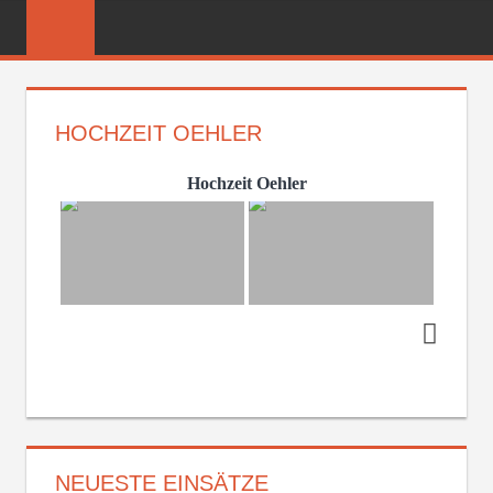
Zum
FREIWILLIGE
Inhalt
FEUERWEHR
springen
REICHENBER
HOCHZEIT OEHLER
Hochzeit Oehler
NEUESTE EINSÄTZE