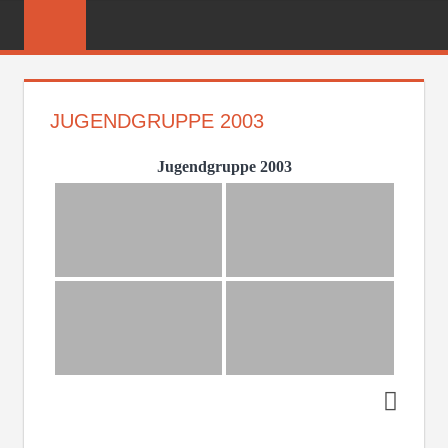
Zum
FREIWILLIGE
Inhalt
FEUERWEHR
springen
REICHENBER
JUGENDGRUPPE 2003
Jugendgruppe 2003