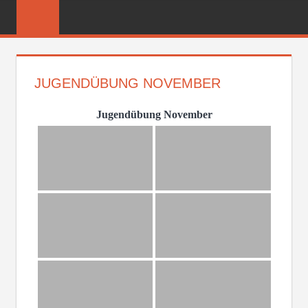
Zum
FREIWILLIGE
Inhalt
FEUERWEHR
springen
REICHENBER
JUGENDÜBUNG NOVEMBER
Jugendübung November