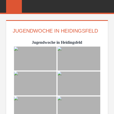
Zum
FREIWILLIGE
Inhalt
FEUERWEHR
springen
REICHENBER
JUGENDWOCHE IN HEIDINGSFELD
Jugendwoche in Heidingsfeld