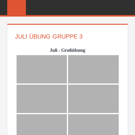
Zum
FREIWILLIGE
Inhalt
FEUERWEHR
springen
REICHENBER
JULI ÜBUNG GRUPPE 3
Juli - Großübung