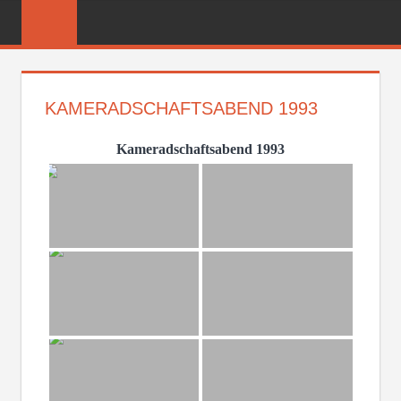
Zum
FREIWILLIGE
Inhalt
FEUERWEHR
springen
REICHENBER
KAMERADSCHAFTSABEND 1993
Kameradschaftsabend 1993