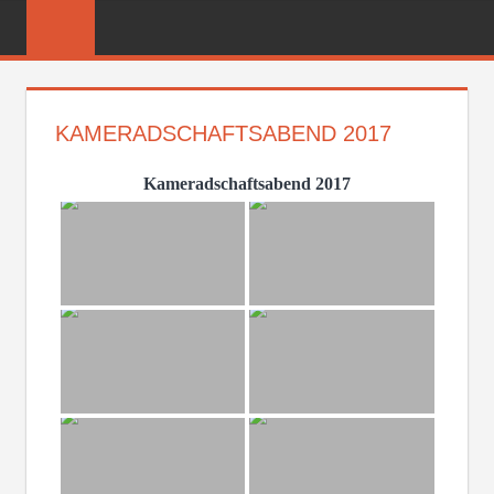
Zum
FREIWILLIGE
Inhalt
FEUERWEHR
springen
REICHENBER
KAMERADSCHAFTSABEND 2017
Kameradschaftsabend 2017