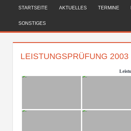
Zum
STARTSEITE
AKTUELLES
TERMINE
FREIWILLIGE
Inhalt
springen
FEUERWEHR
SONSTIGES
REICHENBERG
LEISTUNGSPRÜFUNG 2003
Leist