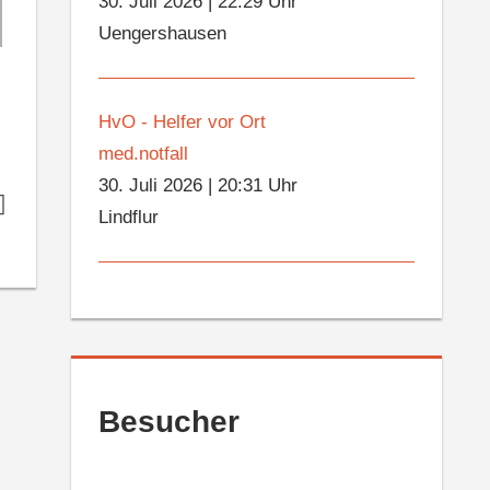
30. Juli 2026
|
22:29 Uhr
Uengershausen
HvO - Helfer vor Ort
med.notfall
30. Juli 2026
|
20:31 Uhr
Lindflur
Besucher