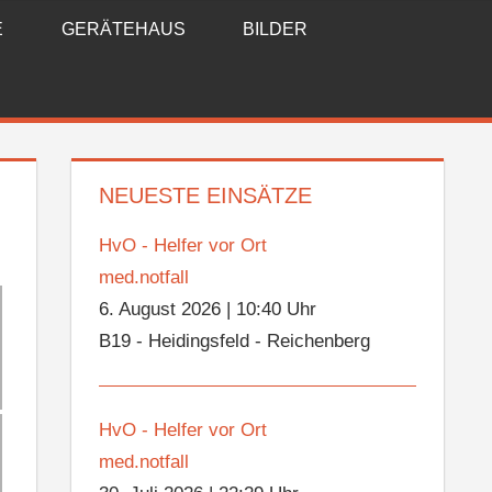
E
GERÄTEHAUS
BILDER
NEUESTE EINSÄTZE
HvO - Helfer vor Ort
med.notfall
6. August 2026
|
10:40 Uhr
B19 - Heidingsfeld - Reichenberg
HvO - Helfer vor Ort
med.notfall