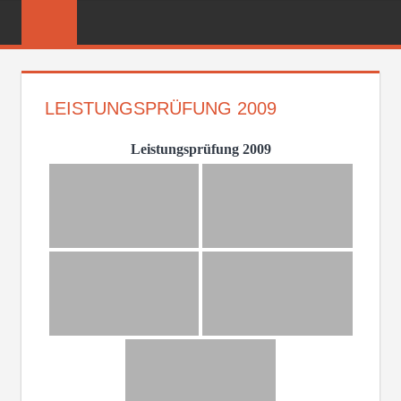
Zum
FREIWILLIGE
Inhalt
FEUERWEHR
springen
REICHENBER
LEISTUNGSPRÜFUNG 2009
Leistungsprüfung 2009