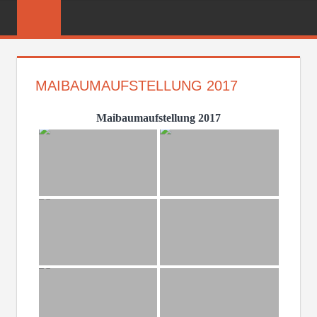
Zum
FREIWILLIGE
Inhalt
FEUERWEHR
springen
REICHENBER
MAIBAUMAUFSTELLUNG 2017
Maibaumaufstellung 2017