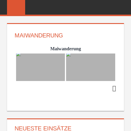
Zum
FREIWILLIGE
Inhalt
FEUERWEHR
springen
REICHENBER
MAIWANDERUNG
Maiwanderung
NEUESTE EINSÄTZE