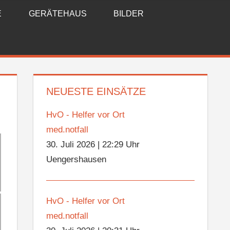
E
GERÄTEHAUS
BILDER
NEUESTE EINSÄTZE
HvO - Helfer vor Ort
med.notfall
30. Juli 2026
|
22:29 Uhr
Uengershausen
HvO - Helfer vor Ort
med.notfall