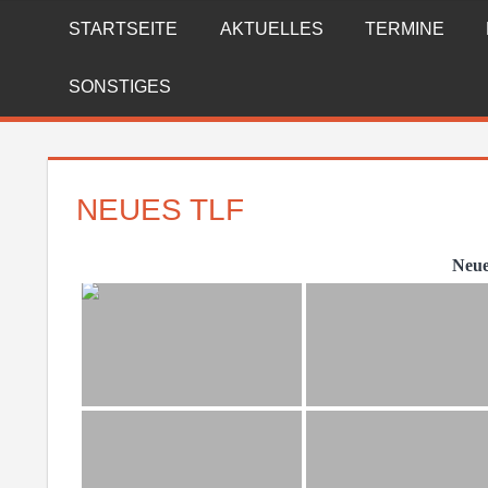
Zum
STARTSEITE
AKTUELLES
TERMINE
FREIWILLIGE
Inhalt
springen
FEUERWEHR
SONSTIGES
REICHENBERG
NEUES TLF
Neue