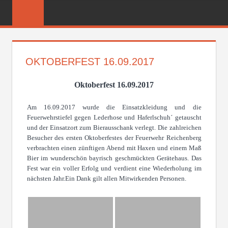
Zum
FREIWILLIGE
Inhalt
FEUERWEHR
springen
REICHENBER
OKTOBERFEST 16.09.2017
Oktoberfest 16.09.2017
Am 16.09.2017 wurde die Einsatzkleidung und die
Feuerwehrstiefel gegen Lederhose und Haferlschuh´ getauscht
und der Einsatzort zum Bierausschank verlegt. Die zahlreichen
Besucher des ersten Oktoberfestes der Feuerwehr Reichenberg
verbrachten einen zünftigen Abend mit Haxen und einem Maß
Bier im wunderschön bayrisch geschmückten Gerätehaus. Das
Fest war ein voller Erfolg und verdient eine Wiederholung im
nächsten Jahr.Ein Dank gilt allen Mitwirkenden Personen.