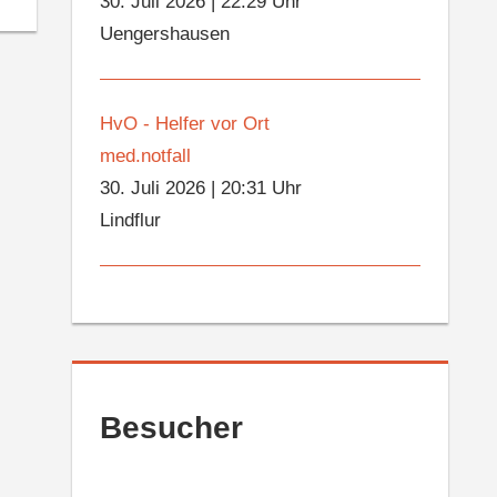
30. Juli 2026
|
22:29 Uhr
Uengershausen
HvO - Helfer vor Ort
med.notfall
30. Juli 2026
|
20:31 Uhr
Lindflur
Besucher