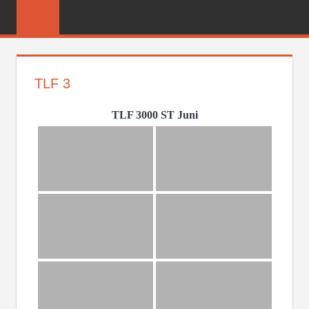
Zum
FREIWILLIGE
Inhalt
FEUERWEHR
springen
REICHENBER
TLF 3
TLF 3000 ST Juni