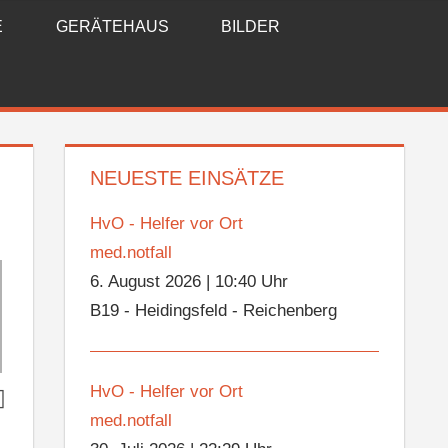
E
GERÄTEHAUS
BILDER
NEUESTE EINSÄTZE
HvO - Helfer vor Ort
med.notfall
6. August 2026
|
10:40 Uhr
B19 - Heidingsfeld - Reichenberg
HvO - Helfer vor Ort
med.notfall