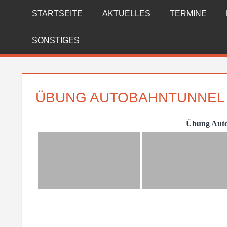
Zum
STARTSEITE
AKTUELLES
TERMINE
FREIWILLIGE
Inhalt
springen
FEUERWEHR
SONSTIGES
REICHENBERG
ÜBUNG AUTOBAHNTUNNEL 0
Übung Auto