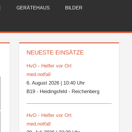
E
GERÄTEHAUS
BILDER
NEUESTE EINSÄTZE
HvO - Helfer vor Ort
med.notfall
6. August 2026
|
10:40 Uhr
B19 - Heidingsfeld - Reichenberg
HvO - Helfer vor Ort
med.notfall