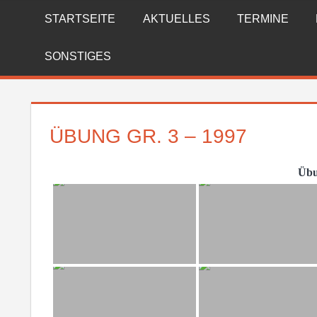
Zum
STARTSEITE
AKTUELLES
TERMINE
FREIWILLIGE
Inhalt
springen
FEUERWEHR
SONSTIGES
REICHENBERG
ÜBUNG GR. 3 – 1997
Übu