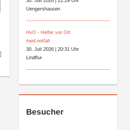
30. Juli 2026
|
22:29 Uhr
Uengershausen
HvO - Helfer vor Ort
med.notfall
30. Juli 2026
|
20:31 Uhr
Lindflur
Besucher