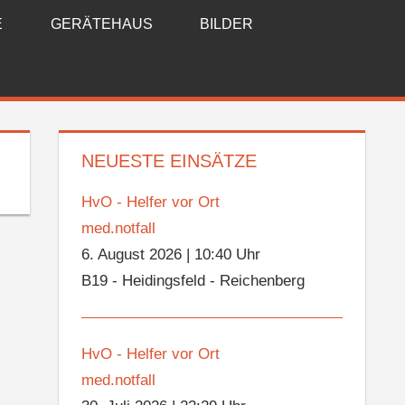
E
GERÄTEHAUS
BILDER
NEUESTE EINSÄTZE
HvO - Helfer vor Ort
med.notfall
6. August 2026
|
10:40 Uhr
B19 - Heidingsfeld - Reichenberg
HvO - Helfer vor Ort
med.notfall