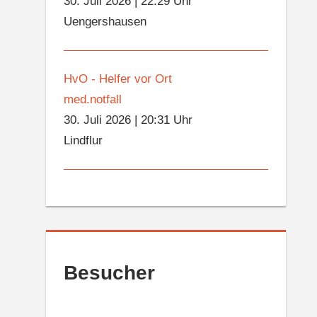
30. Juli 2026
|
22:29 Uhr
Uengershausen
HvO - Helfer vor Ort
med.notfall
30. Juli 2026
|
20:31 Uhr
Lindflur
Besucher