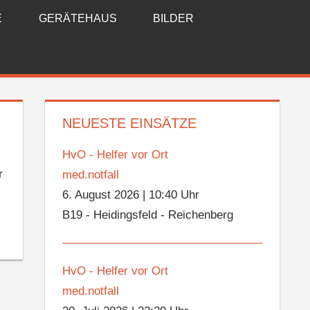
E
GERÄTEHAUS
BILDER
NEUESTE EINSÄTZE
HvO - Helfer vor Ort
r
med.notfall
6. August 2026
|
10:40 Uhr
B19 - Heidingsfeld - Reichenberg
HvO - Helfer vor Ort
med.notfall