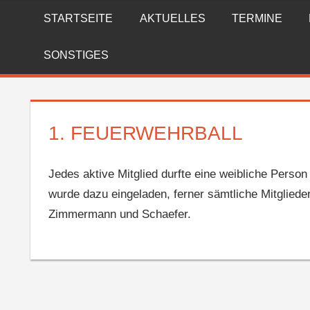
Zum
STARTSEITE
AKTUELLES
TERMINE
FREIWILLIGE
Inhalt
springen
FEUERWEHR
SONSTIGES
REICHENBERG
1. FEUERWEHRBALL
Jedes aktive Mitglied durfte eine weibliche Perso
wurde dazu eingeladen, ferner sämtliche Mitglieder
Zimmermann und Schaefer.