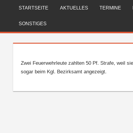
Zum
STARTSEITE
AKTUELLES
TERMINE
FREIWILLIGE
Inhalt
springen
FEUERWEHR
SONSTIGES
REICHENBERG
Zwei Feuerwehrleute zahlten 50 Pf. Strafe, weil si
sogar beim Kgl. Bezirksamt angezeigt.