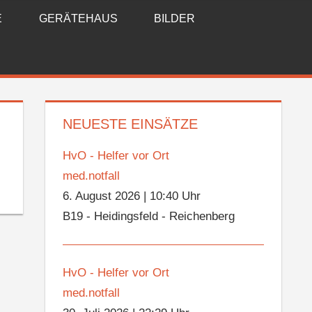
E
GERÄTEHAUS
BILDER
NEUESTE EINSÄTZE
HvO - Helfer vor Ort
med.notfall
6. August 2026
|
10:40 Uhr
B19 - Heidingsfeld - Reichenberg
HvO - Helfer vor Ort
med.notfall