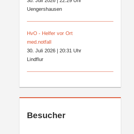
30. Juli 2026
|
22:29 Uhr
Uengershausen
HvO - Helfer vor Ort
med.notfall
30. Juli 2026
|
20:31 Uhr
Lindflur
Besucher