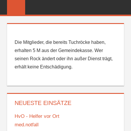
Zum
FREIWILLIGE
Inhalt
FEUERWEHR
springen
REICHENBER
Die Mitglieder, die bereits Tuchröcke haben,
erhalten 5 M aus der Gemeindekasse. Wer
seinen Rock ändert oder ihn außer Dienst trägt,
erhält keine Entschädigung.
NEUESTE EINSÄTZE
HvO - Helfer vor Ort
med.notfall