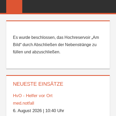
Zum
FREIWILLIGE
Inhalt
FEUERWEHR
springen
REICHENBER
Es wurde beschlossen, das Hochreservoir „Am
Bild“ durch Abschließen der Nebenstränge zu
füllen und abzuschließen.
NEUESTE EINSÄTZE
HvO - Helfer vor Ort
med.notfall
6. August 2026
|
10:40 Uhr