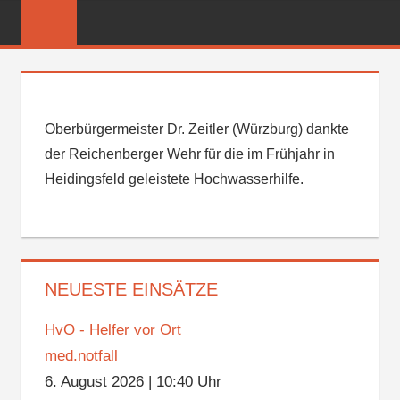
Zum
FREIWILLIGE
Inhalt
FEUERWEHR
springen
REICHENBER
Oberbürgermeister Dr. Zeitler (Würzburg) dankte
der Reichenberger Wehr für die im Frühjahr in
Heidingsfeld geleistete Hochwasserhilfe.
NEUESTE EINSÄTZE
HvO - Helfer vor Ort
med.notfall
6. August 2026
|
10:40 Uhr