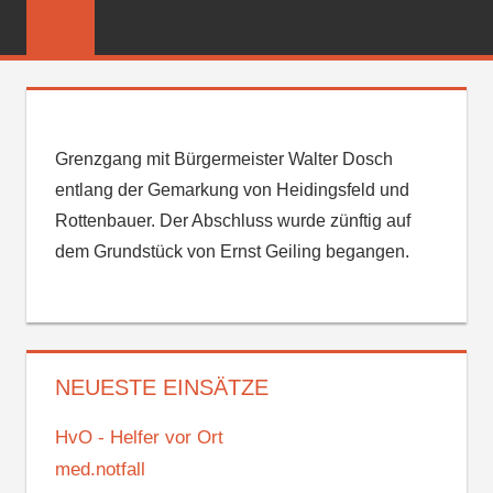
Zum
FREIWILLIGE
Inhalt
FEUERWEHR
springen
REICHENBER
Grenzgang mit Bürgermeister Walter Dosch
entlang der Gemarkung von Heidingsfeld und
Rottenbauer. Der Abschluss wurde zünftig auf
dem Grundstück von Ernst Geiling begangen.
NEUESTE EINSÄTZE
HvO - Helfer vor Ort
med.notfall