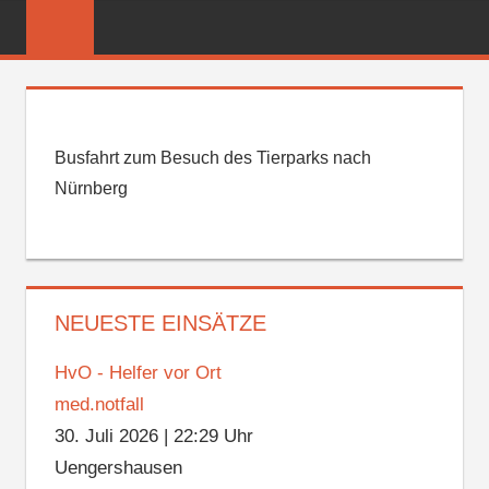
Zum
FREIWILLIGE
Inhalt
FEUERWEHR
springen
REICHENBER
Busfahrt zum Besuch des Tierparks nach
Nürnberg
NEUESTE EINSÄTZE
HvO - Helfer vor Ort
med.notfall
30. Juli 2026
|
22:29 Uhr
Uengershausen