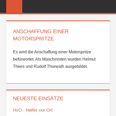
Zum
FREIWILLIGE
Inhalt
FEUERWEHR
springen
REICHENBER
ANSCHAFFUNG EINER
MOTORSPRITZE
Es wird die Anschaffung einer Motorspritze
befürwortet. Als Maschinisten wurden Helmut
Thees und Rudolf Thorwath ausgebildet.
NEUESTE EINSÄTZE
HvO - Helfer vor Ort