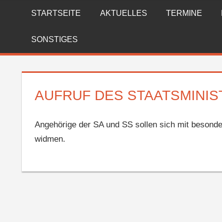
Zum
STARTSEITE
AKTUELLES
TERMINE
FREIWILLIGE
Inhalt
springen
FEUERWEHR
SONSTIGES
REICHENBERG
AUFRUF DES STAATSMINIS
Angehörige der SA und SS sollen sich mit besond
widmen.