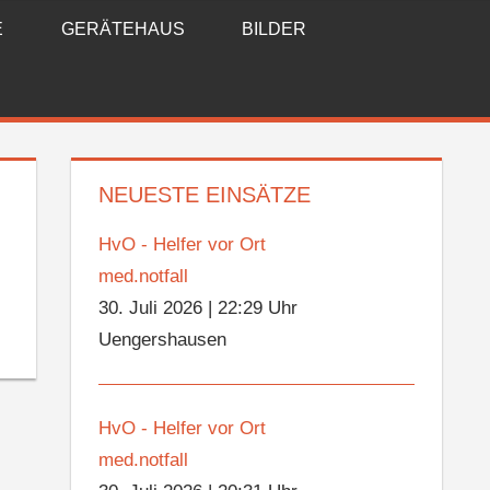
E
GERÄTEHAUS
BILDER
NEUESTE EINSÄTZE
HvO - Helfer vor Ort
med.notfall
30. Juli 2026
|
22:29 Uhr
Uengershausen
HvO - Helfer vor Ort
med.notfall