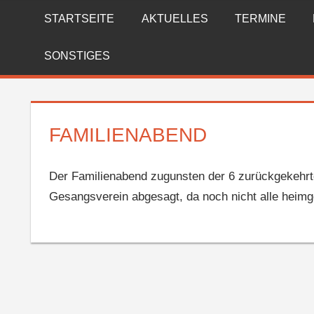
Zum
STARTSEITE
AKTUELLES
TERMINE
FREIWILLIGE
Inhalt
springen
FEUERWEHR
SONSTIGES
REICHENBERG
FAMILIENABEND
Der Familienabend zugunsten der 6 zurückgekehr
Gesangsverein abgesagt, da noch nicht alle heimg