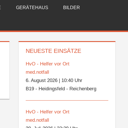
E
GERÄTEHAUS
BILDER
NEUESTE EINSÄTZE
HvO - Helfer vor Ort
med.notfall
6. August 2026
|
10:40 Uhr
B19 - Heidingsfeld - Reichenberg
HvO - Helfer vor Ort
med.notfall