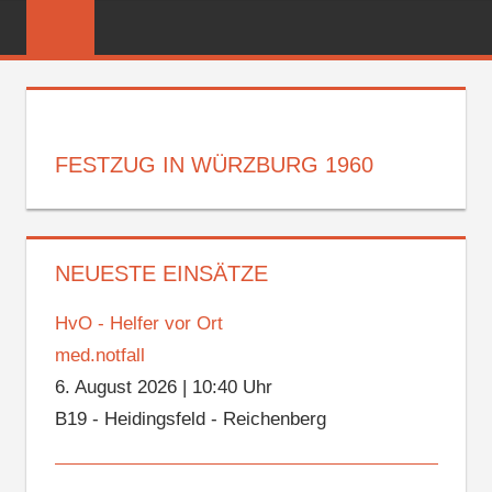
Zum
FREIWILLIGE
Inhalt
FEUERWEHR
springen
REICHENBER
FESTZUG IN WÜRZBURG 1960
NEUESTE EINSÄTZE
HvO - Helfer vor Ort
med.notfall
6. August 2026
|
10:40 Uhr
B19 - Heidingsfeld - Reichenberg