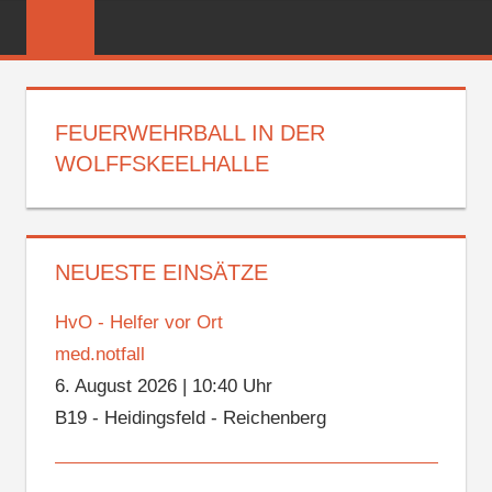
Zum
FREIWILLIGE
Inhalt
FEUERWEHR
springen
REICHENBER
FEUERWEHRBALL IN DER
WOLFFSKEELHALLE
NEUESTE EINSÄTZE
HvO - Helfer vor Ort
med.notfall
6. August 2026
|
10:40 Uhr
B19 - Heidingsfeld - Reichenberg