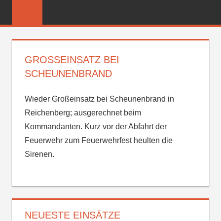
Zum
FREIWILLIGE
Inhalt
FEUERWEHR
springen
REICHENBER
GROSSEINSATZ BEI S
CHEUNENBRAND
Wieder Großeinsatz bei Scheunenbrand in
Reichenberg; ausgerechnet beim
Kommandanten. Kurz vor der Abfahrt der
Feuerwehr zum Feuerwehrfest heulten die
Sirenen.
NEUESTE EINSÄTZE