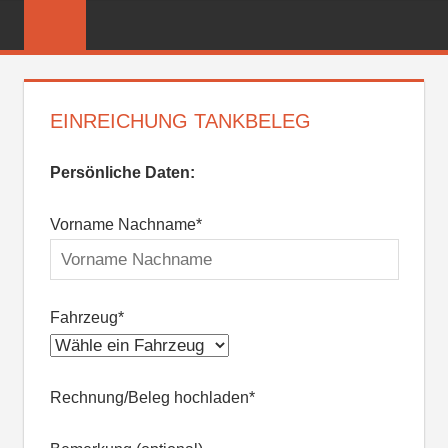
Zum
FREIWILLIGE
Inhalt
FEUERWEHR
springen
REICHENBER
EINREICHUNG TANKBELEG
Persönliche Daten:
Bitte lasse dieses Feld leer.
Vorname Nachname*
Fahrzeug*
Rechnung/Beleg hochladen*