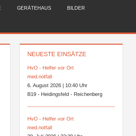
E
GERÄTEHAUS
BILDER
NEUESTE EINSÄTZE
HvO - Helfer vor Ort
med.notfall
6. August 2026
|
10:40 Uhr
B19 - Heidingsfeld - Reichenberg
HvO - Helfer vor Ort
med.notfall