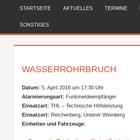
Zum
STARTSEITE
AKTUELLES
TERMINE
FREIWILLIGE
Inhalt
springen
FEUERWEHR
SONSTIGES
REICHENBERG
WASSERROHRBRUCH
Datum:
5. April 2016 um 17:30 Uhr
Alarmierungsart:
Funkmeldeempfänger
Einsatzart:
THL – Technische Hilfeleistung
Einsatzort:
Reichenberg, Unterer Weinberg
Einheiten und Fahrzeuge: