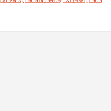
 10/1 (KdoW)
,
Florian Reichenberg 12/1 (ELW1)
,
Florian