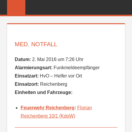
Zum
FREIWILLIGE
Inhalt
FEUERWEHR
springen
REICHENBER
MED. NOTFALL
Datum:
2. Mai 2016 um 7:26 Uhr
Alarmierungsart:
Funkmeldeempfänger
Einsatzart:
HvO – Helfer vor Ort
Einsatzort:
Reichenberg
Einheiten und Fahrzeuge:
Feuerwehr Reichenberg
:
Florian
Reichenberg 10/1 (KdoW)