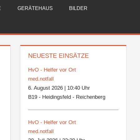
E
GERÄTEHAUS
BILDER
NEUESTE EINSÄTZE
HvO - Helfer vor Ort
med.notfall
6. August 2026
|
10:40 Uhr
B19 - Heidingsfeld - Reichenberg
HvO - Helfer vor Ort
med.notfall