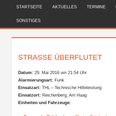
Zum
STARTSEITE
AKTUELLES
TERMINE
FREIWILLIGE
Inhalt
springen
FEUERWEHR
SONSTIGES
REICHENBERG
STRASSE ÜBERFLUTET
Datum:
29. Mai 2016 um 21:54 Uhr
Alarmierungsart:
Funk
Einsatzart:
THL – Technische Hilfeleistung
Einsatzort:
Reichenberg, Am Haag
Einheiten und Fahrzeuge: