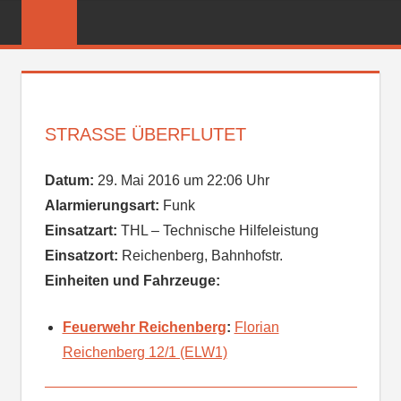
Zum
FREIWILLIGE
Inhalt
FEUERWEHR
springen
REICHENBER
STRASSE ÜBERFLUTET
Datum:
29. Mai 2016 um 22:06 Uhr
Alarmierungsart:
Funk
Einsatzart:
THL – Technische Hilfeleistung
Einsatzort:
Reichenberg, Bahnhofstr.
Einheiten und Fahrzeuge:
Feuerwehr Reichenberg
:
Florian
Reichenberg 12/1 (ELW1)