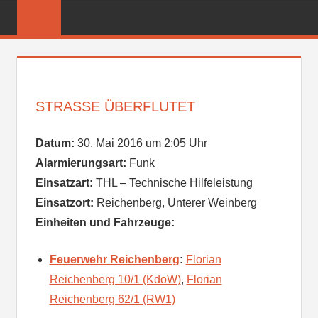
Zum
FREIWILLIGE
Inhalt
FEUERWEHR
springen
REICHENBER
STRASSE ÜBERFLUTET
Datum:
30. Mai 2016 um 2:05 Uhr
Alarmierungsart:
Funk
Einsatzart:
THL – Technische Hilfeleistung
Einsatzort:
Reichenberg, Unterer Weinberg
Einheiten und Fahrzeuge:
Feuerwehr Reichenberg
:
Florian
Reichenberg 10/1 (KdoW)
,
Florian
Reichenberg 62/1 (RW1)