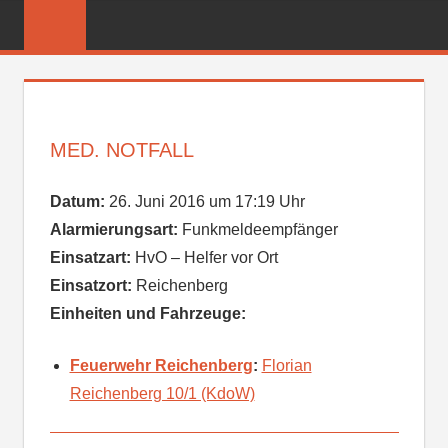
Zum
FREIWILLIGE
Inhalt
FEUERWEHR
springen
REICHENBER
MED. NOTFALL
Datum:
26. Juni 2016 um 17:19 Uhr
Alarmierungsart:
Funkmeldeempfänger
Einsatzart:
HvO – Helfer vor Ort
Einsatzort:
Reichenberg
Einheiten und Fahrzeuge:
Feuerwehr Reichenberg
:
Florian
Reichenberg 10/1 (KdoW)