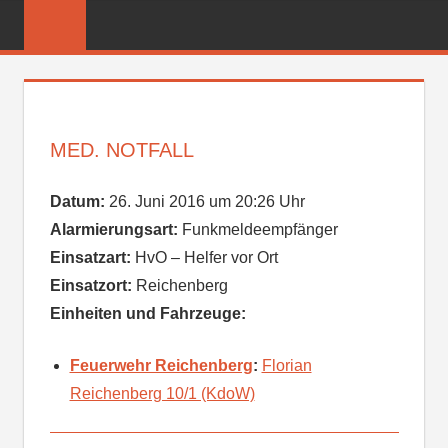
Zum
FREIWILLIGE
Inhalt
FEUERWEHR
springen
REICHENBER
MED. NOTFALL
Datum:
26. Juni 2016 um 20:26 Uhr
Alarmierungsart:
Funkmeldeempfänger
Einsatzart:
HvO – Helfer vor Ort
Einsatzort:
Reichenberg
Einheiten und Fahrzeuge:
Feuerwehr Reichenberg
:
Florian
Reichenberg 10/1 (KdoW)