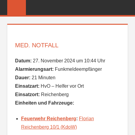
Zum
FREIWILLIGE
Inhalt
FEUERWEHR
springen
REICHENBER
MED. NOTFALL
Datum:
27. November 2024 um 10:44 Uhr
Alarmierungsart:
Funkmeldeempfänger
Dauer:
21 Minuten
Einsatzart:
HvO – Helfer vor Ort
Einsatzort:
Reichenberg
Einheiten und Fahrzeuge:
Feuerwehr Reichenberg
:
Florian
Reichenberg 10/1 (KdoW)