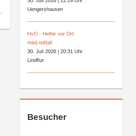
30. Juli 2026
|
22:29 Uhr
Uengershausen
HvO - Helfer vor Ort
med.notfall
30. Juli 2026
|
20:31 Uhr
Lindflur
Besucher