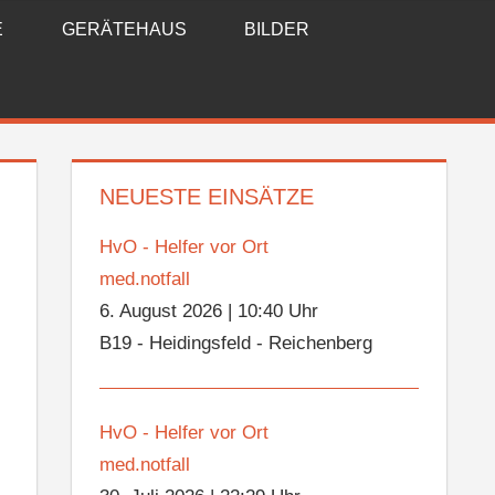
E
GERÄTEHAUS
BILDER
NEUESTE EINSÄTZE
HvO - Helfer vor Ort
med.notfall
6. August 2026
|
10:40 Uhr
B19 - Heidingsfeld - Reichenberg
HvO - Helfer vor Ort
med.notfall