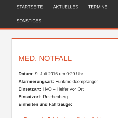
Zum
STARTSEITE
AKTUELLES
TERMINE
FREIWILLIGE
Inhalt
springen
FEUERWEHR
SONSTIGES
REICHENBERG
MED. NOTFALL
Datum:
9. Juli 2016 um 0:29 Uhr
Alarmierungsart:
Funkmeldeempfänger
Einsatzart:
HvO – Helfer vor Ort
Einsatzort:
Reichenberg
Einheiten und Fahrzeuge: