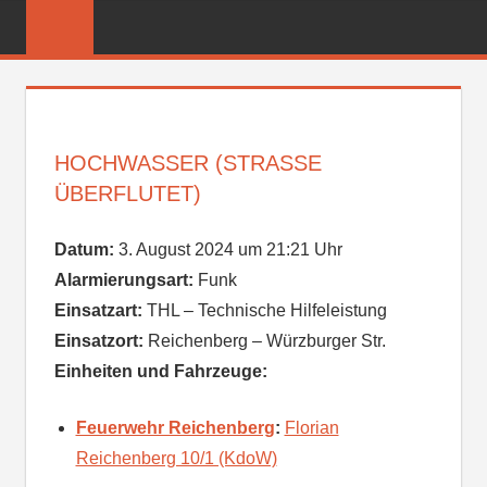
Zum
FREIWILLIGE
Inhalt
FEUERWEHR
springen
REICHENBER
HOCHWASSER (STRASSE Ü
BERFLUTET)
Datum:
3. August 2024 um 21:21 Uhr
Alarmierungsart:
Funk
Einsatzart:
THL – Technische Hilfeleistung
Einsatzort:
Reichenberg – Würzburger Str.
Einheiten und Fahrzeuge:
Feuerwehr Reichenberg
:
Florian
Reichenberg 10/1 (KdoW)