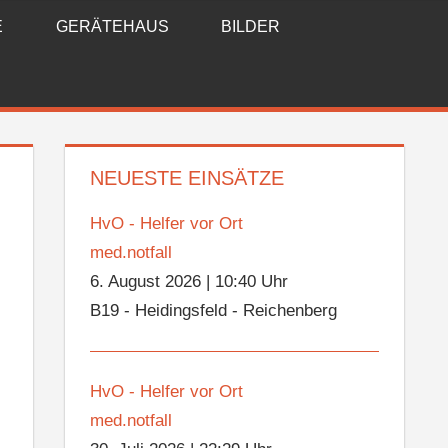
E
GERÄTEHAUS
BILDER
NEUESTE EINSÄTZE
HvO - Helfer vor Ort
med.notfall
6. August 2026
|
10:40 Uhr
B19 - Heidingsfeld - Reichenberg
HvO - Helfer vor Ort
med.notfall