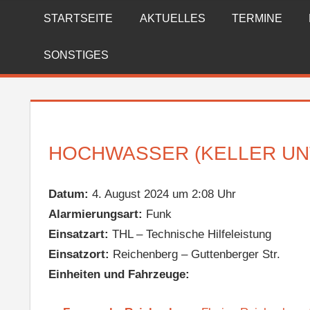
Zum
STARTSEITE
AKTUELLES
TERMINE
FREIWILLIGE
Inhalt
springen
FEUERWEHR
SONSTIGES
REICHENBERG
HOCHWASSER (KELLER UN
Datum:
4. August 2024 um 2:08 Uhr
Alarmierungsart:
Funk
Einsatzart:
THL – Technische Hilfeleistung
Einsatzort:
Reichenberg – Guttenberger Str.
Einheiten und Fahrzeuge: