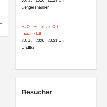
30. Juli 2026
|
22:29 Uhr
Uengershausen
HvO - Helfer vor Ort
med.notfall
30. Juli 2026
|
20:31 Uhr
Lindflur
Besucher