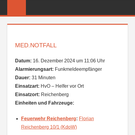
Zum
FREIWILLIGE
Inhalt
FEUERWEHR
springen
REICHENBER
MED.NOTFALL
Datum:
16. Dezember 2024 um 11:06 Uhr
Alarmierungsart:
Funkmeldeempfänger
Dauer:
31 Minuten
Einsatzart:
HvO – Helfer vor Ort
Einsatzort:
Reichenberg
Einheiten und Fahrzeuge:
Feuerwehr Reichenberg
:
Florian
Reichenberg 10/1 (KdoW)