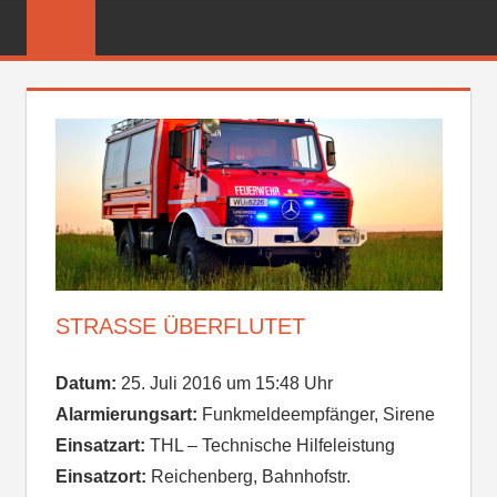
Zum
FREIWILLIGE
Inhalt
FEUERWEHR
springen
REICHENBER
STRASSE ÜBERFLUTET
Datum:
25. Juli 2016 um 15:48 Uhr
Alarmierungsart:
Funkmeldeempfänger, Sirene
Einsatzart:
THL – Technische Hilfeleistung
Einsatzort:
Reichenberg, Bahnhofstr.