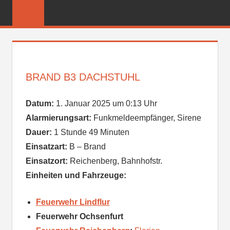
Zum
FREIWILLIGE
Inhalt
FEUERWEHR
springen
REICHENBER
BRAND B3 DACHSTUHL
Datum:
1. Januar 2025 um 0:13 Uhr
Alarmierungsart:
Funkmeldeempfänger, Sirene
Dauer:
1 Stunde 49 Minuten
Einsatzart:
B – Brand
Einsatzort:
Reichenberg, Bahnhofstr.
Einheiten und Fahrzeuge:
Feuerwehr Lindflur
Feuerwehr Ochsenfurt