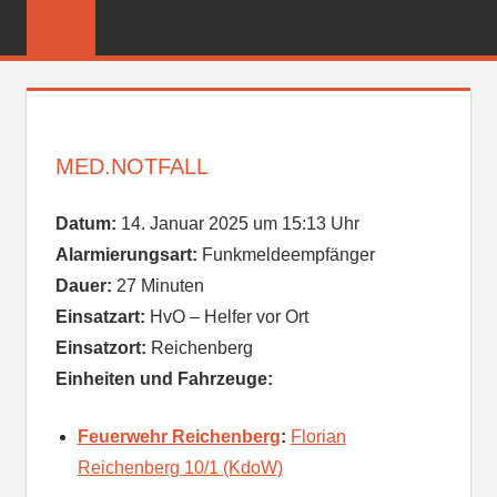
Zum
FREIWILLIGE
Inhalt
FEUERWEHR
springen
REICHENBER
MED.NOTFALL
Datum:
14. Januar 2025 um 15:13 Uhr
Alarmierungsart:
Funkmeldeempfänger
Dauer:
27 Minuten
Einsatzart:
HvO – Helfer vor Ort
Einsatzort:
Reichenberg
Einheiten und Fahrzeuge:
Feuerwehr Reichenberg
:
Florian
Reichenberg 10/1 (KdoW)