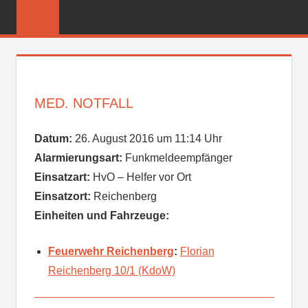
Zum
FREIWILLIGE
Inhalt
FEUERWEHR
springen
REICHENBER
MED. NOTFALL
Datum:
26. August 2016 um 11:14 Uhr
Alarmierungsart:
Funkmeldeempfänger
Einsatzart:
HvO – Helfer vor Ort
Einsatzort:
Reichenberg
Einheiten und Fahrzeuge:
Feuerwehr Reichenberg
:
Florian
Reichenberg 10/1 (KdoW)