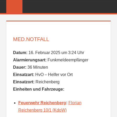
Zum
FREIWILLIGE
Inhalt
FEUERWEHR
springen
REICHENBER
MED.NOTFALL
Datum:
16. Februar 2025 um 3:24 Uhr
Alarmierungsart:
Funkmeldeempfänger
Dauer:
36 Minuten
Einsatzart:
HvO – Helfer vor Ort
Einsatzort:
Reichenberg
Einheiten und Fahrzeuge:
Feuerwehr Reichenberg
:
Florian
Reichenberg 10/1 (KdoW)