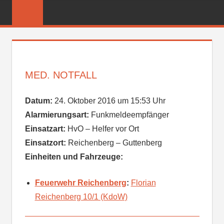
Zum
FREIWILLIGE
Inhalt
FEUERWEHR
springen
REICHENBER
MED. NOTFALL
Datum:
24. Oktober 2016 um 15:53 Uhr
Alarmierungsart:
Funkmeldeempfänger
Einsatzart:
HvO – Helfer vor Ort
Einsatzort:
Reichenberg – Guttenberg
Einheiten und Fahrzeuge:
Feuerwehr Reichenberg
:
Florian
Reichenberg 10/1 (KdoW)